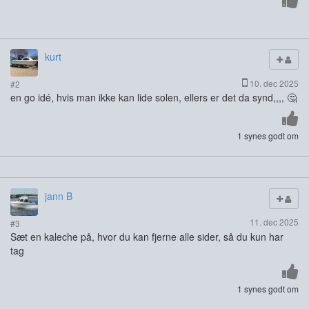
kurt
10. dec 2025
#2
en go idé, hvis man ikke kan lide solen, ellers er det da synd,,,, 🤔
1 synes godt om
jann B
11. dec 2025
#3
Sæt en kaleche på, hvor du kan fjerne alle sider, så du kun har
tag
1 synes godt om