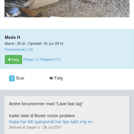
Mads H
Mand
|
29 år
|
Oprettet: 18. jun 2014
Forumemner (10)
Følger (1)
Følgere (11)
Følg
Svar
Følg
7
Andre forumemner med "Lave fast tag"
trailer dele til flexter motor problem
hejsa har lidt spørgsmål har lige købt mig en ...
Skrevet af: jesper s - 28. jul 2007