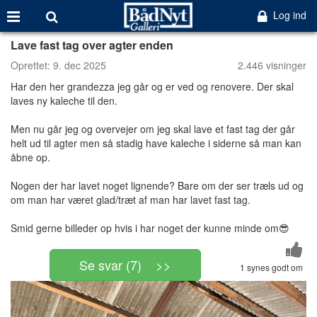
Log ind
Lave fast tag over agter enden
Oprettet:
9. dec 2025
2.446 visninger
Har den her grandezza jeg går og er ved og renovere. Der skal
laves ny kaleche til den.
Men nu går jeg og overvejer om jeg skal lave et fast tag der går
helt ud til agter men så stadig have kaleche i siderne så man kan
åbne op.
Nogen der har lavet noget lignende? Bare om der ser træls ud og
om man har været glad/træt af man har lavet fast tag.
Smid gerne billeder op hvis i har noget der kunne minde om😎
Se svar (7) >>
1 synes godt om