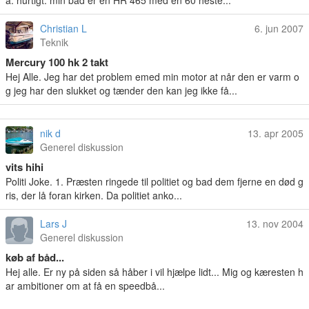
a. hurtigt. min båd er en HR 465 med en 60 heste...
Christian L
6. jun 2007
Teknik
Mercury 100 hk 2 takt
Hej Alle. Jeg har det problem emed min motor at når den er varm o
g jeg har den slukket og tænder den kan jeg ikke få...
nik d
13. apr 2005
Generel diskussion
vits hihi
Politi Joke. 1. Præsten ringede til politiet og bad dem fjerne en død g
ris, der lå foran kirken. Da politiet anko...
Lars J
13. nov 2004
Generel diskussion
køb af båd...
Hej alle. Er ny på siden så håber i vil hjælpe lidt... Mig og kæresten h
ar ambitioner om at få en speedbå...