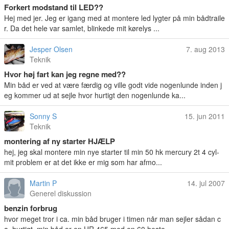
Forkert modstand til LED??
Hej med jer. Jeg er igang med at montere led lygter på min bådtraile
r. Da det hele var samlet, blinkede mit kørelys ...
Jesper Olsen
7. aug 2013
Teknik
Hvor høj fart kan jeg regne med??
Min båd er ved at være færdig og ville godt vide nogenlunde inden j
eg kommer ud at sejle hvor hurtigt den nogenlunde ka...
Sonny S
15. jun 2011
Teknik
montering af ny starter HJÆLP
hej, jeg skal montere min nye starter til min 50 hk mercury 2t 4 cyl-
mit problem er at det ikke er mig som har afmo...
Martin P
14. jul 2007
Generel diskussion
benzin forbrug
hvor meget tror i ca. min båd bruger i timen når man sejler sådan c