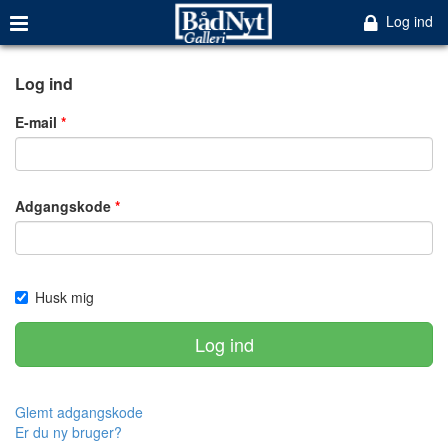
Log ind
Log ind
E-mail
Adgangskode
Husk mig
Log ind
Glemt adgangskode
Er du ny bruger?