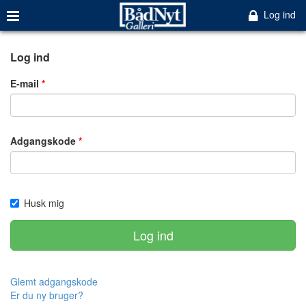
Log ind
Log ind
E-mail
Adgangskode
Husk mig
Log ind
Glemt adgangskode
Er du ny bruger?