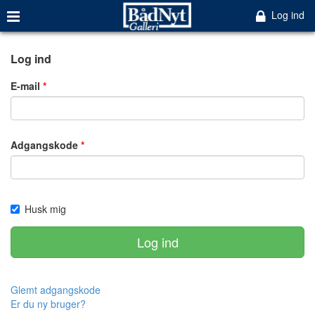
Log ind
Log ind
E-mail
Adgangskode
Husk mig
Log ind
Glemt adgangskode
Er du ny bruger?