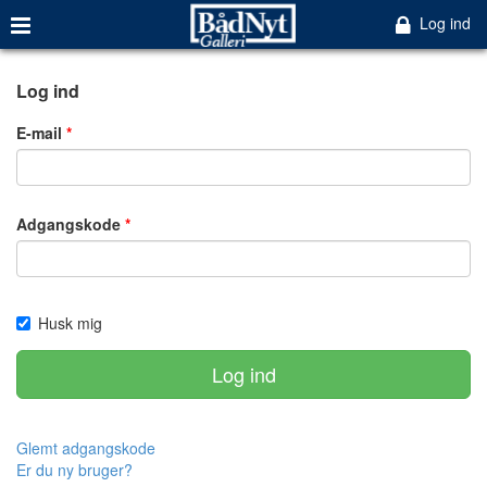
Log ind
Log ind
E-mail
Adgangskode
Husk mig
Log ind
Glemt adgangskode
Er du ny bruger?