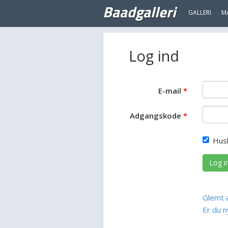
Baadgalleri
GALLERI
M
Log ind
E-mail
Adgangskode
Hus
Log i
Glemt 
Er du n