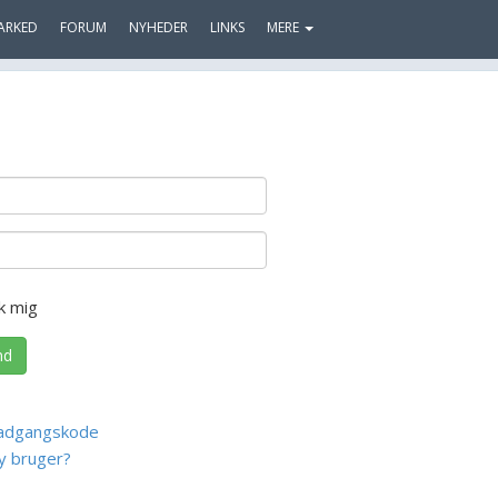
ARKED
FORUM
NYHEDER
LINKS
MERE
k mig
nd
adgangskode
y bruger?