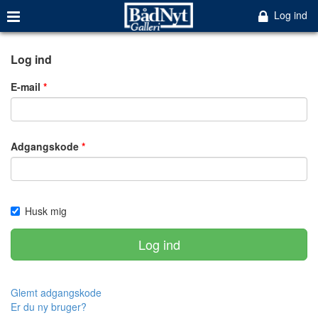
Log ind
Log ind
E-mail
Adgangskode
Husk mig
Log ind
Glemt adgangskode
Er du ny bruger?