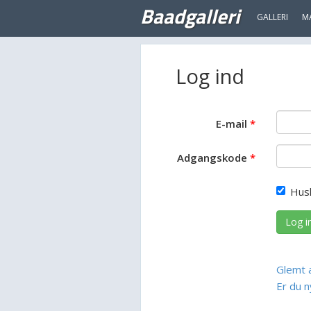
Baadgalleri
GALLERI
M
Log ind
E-mail
Adgangskode
Hus
Log i
Glemt 
Er du n