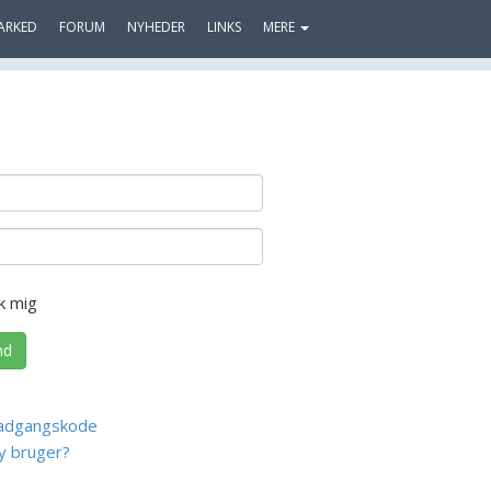
ARKED
FORUM
NYHEDER
LINKS
MERE
k mig
nd
adgangskode
y bruger?