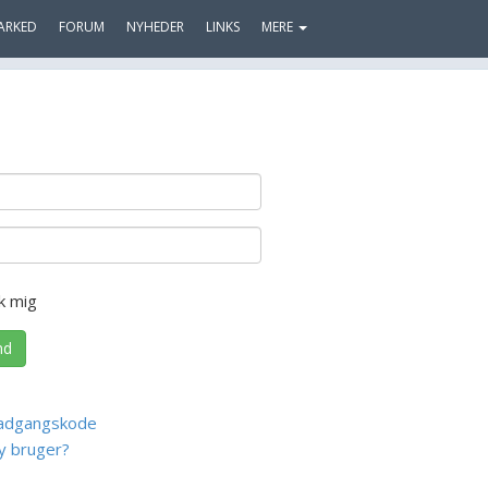
ARKED
FORUM
NYHEDER
LINKS
MERE
k mig
nd
adgangskode
y bruger?