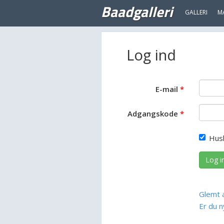
Baadgalleri
GALLERI
M
Log ind
E-mail
Adgangskode
Hus
Log i
Glemt 
Er du n