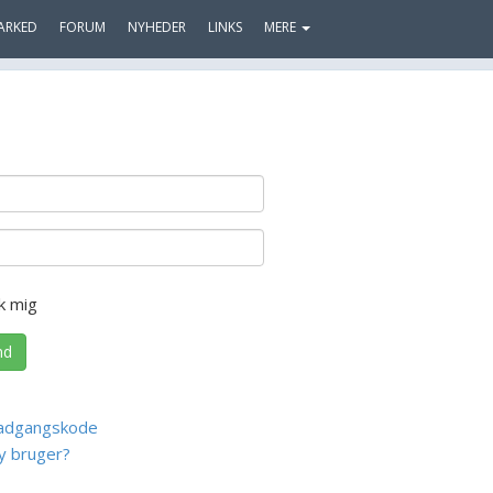
ARKED
FORUM
NYHEDER
LINKS
MERE
k mig
nd
adgangskode
y bruger?