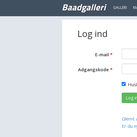
Baadgalleri
GALLERI
M
Log ind
E-mail
Adgangskode
Hus
Log i
Glemt 
Er du n