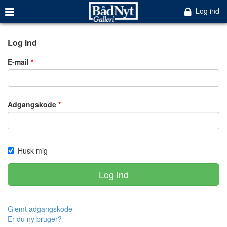
Log ind
Log ind
E-mail
Adgangskode
Husk mig
Log ind
Glemt adgangskode
Er du ny bruger?