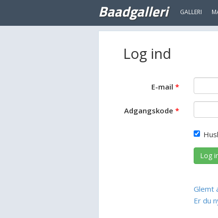
Baadgalleri
GALLERI
M
Log ind
E-mail
Adgangskode
Hus
Log i
Glemt 
Er du n