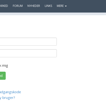
ARKED
FORUM
NYHEDER
LINKS
MERE
k mig
nd
adgangskode
y bruger?