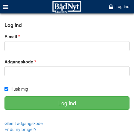
Log ind
Log ind
E-mail
Adgangskode
Husk mig
Log ind
Glemt adgangskode
Er du ny bruger?