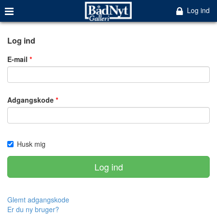
Log ind
Log ind
E-mail
Adgangskode
Husk mig
Log ind
Glemt adgangskode
Er du ny bruger?