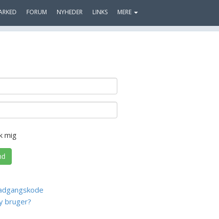
ARKED
FORUM
NYHEDER
LINKS
MERE
k mig
nd
adgangskode
y bruger?