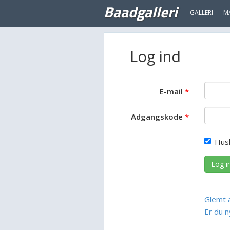
Baadgalleri
GALLERI
M
Log ind
E-mail
Adgangskode
Hus
Log i
Glemt 
Er du n