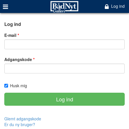
Log ind
Log ind
E-mail
Adgangskode
Husk mig
Log ind
Glemt adgangskode
Er du ny bruger?