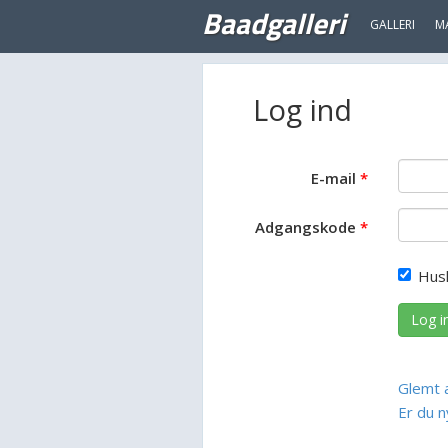
Baadgalleri
GALLERI
M
Log ind
E-mail
Adgangskode
Hus
Log i
Glemt 
Er du n