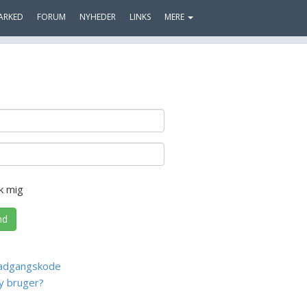
ARKED
FORUM
NYHEDER
LINKS
MERE
k mig
nd
adgangskode
y bruger?