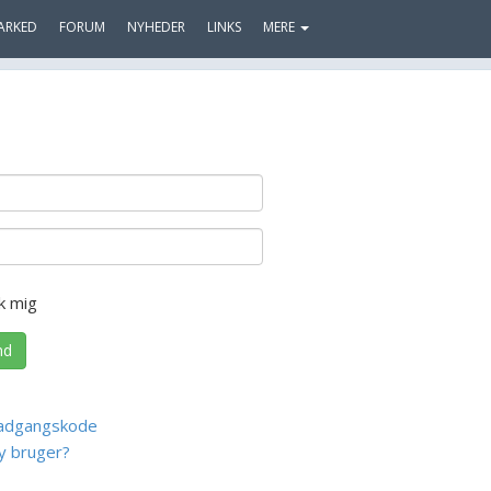
ARKED
FORUM
NYHEDER
LINKS
MERE
k mig
nd
adgangskode
y bruger?