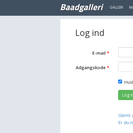
Baadgalleri
GALLERI
M
Log ind
E-mail
Adgangskode
Hus
Log i
Glemt 
Er du n