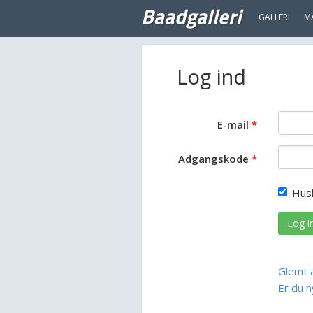
Baadgalleri
GALLERI
M
Log ind
E-mail
Adgangskode
Hus
Log i
Glemt 
Er du n