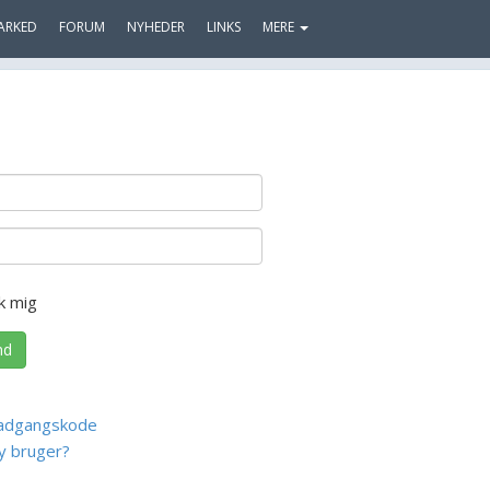
ARKED
FORUM
NYHEDER
LINKS
MERE
k mig
nd
adgangskode
y bruger?