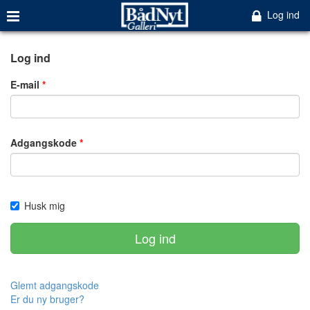
Log ind
Log ind
E-mail
Adgangskode
Husk mig
Log ind
Glemt adgangskode
Er du ny bruger?