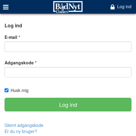
Log ind
Log ind
E-mail
Adgangskode
Husk mig
Log ind
Glemt adgangskode
Er du ny bruger?