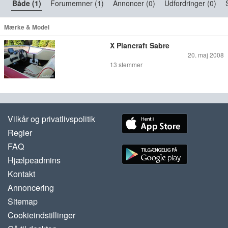
Både (1)
Forumemner (1)
Annoncer (0)
Udfordringer (0)
Mærke & Model
X Plancraft Sabre
20. maj 2008
13
stemmer
Vilkår og privatlivspolitik
Regler
FAQ
Hjælpeadmins
Kontakt
Annoncering
Sitemap
Cookieindstillinger