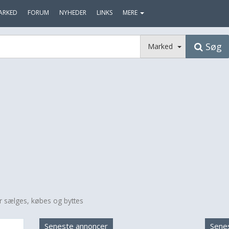
ARKED
FORUM
NYHEDER
LINKS
MERE
Søg
Marked
ør sælges, købes og byttes
Seneste annoncer
Senes