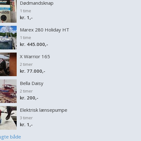
Dødmandsknap
1 time
kr. 1,-
Marex 280 Holiday HT
1 time
kr. 445.000,-
X Warrior 165
2 timer
kr. 77.000,-
Bella Daisy
2 timer
kr. 200,-
Elektrisk lænsepumpe
3 timer
kr. 1,-
rugte både