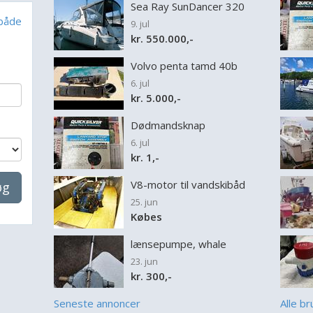
Sea Ray SunDancer 320
 både
9. jul
kr. 550.000,-
Volvo penta tamd 40b
6. jul
kr. 5.000,-
Dødmandsknap
6. jul
kr. 1,-
V8-motor til vandskibåd
øg
25. jun
Købes
lænsepumpe, whale
23. jun
kr. 300,-
Seneste annoncer
Alle b