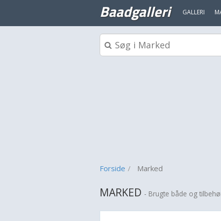
Baadgalleri
GALLERI
M
Forside
Marked
MARKED
- Brugte både og tilbeh