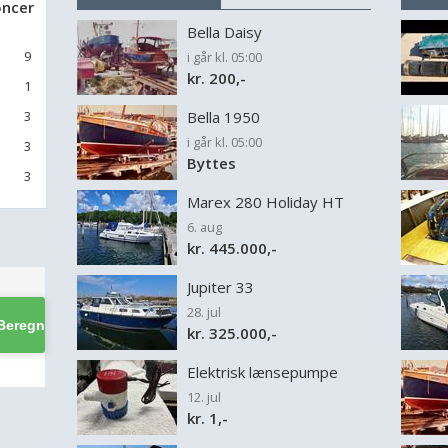
ncer
Bella Daisy
9
i går kl. 05:00
kr. 200,-
1
3
Bella 1950
i går kl. 05:00
3
Byttes
3
Marex 280 Holiday HT
6. aug
kr. 445.000,-
Jupiter 33
28. jul
kr. 325.000,-
Elektrisk lænsepumpe
12. jul
kr. 1,-