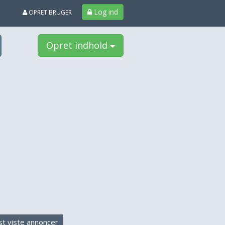
Log ind
OPRET BRUGER
Opret indhold
t viste annoncer