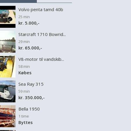
Volvo penta tamd 40b
25 min
kr. 5.000,-
Starcraft 1710 Bowrid...
29 min
kr. 65.000,-
V8-motor til vandskib...
58 min
Købes
Sea Ray 315
59 min
kr. 350.000,-
Bella 1950
1 time
Byttes