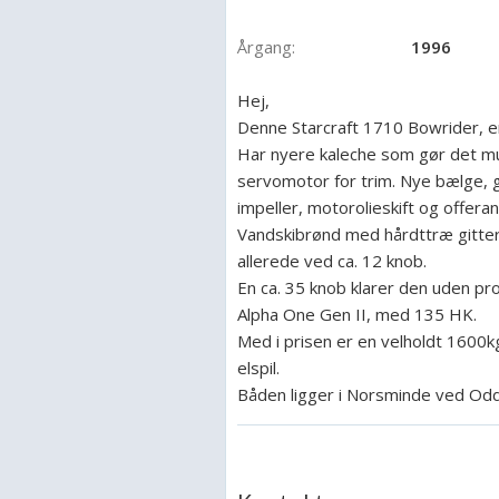
Årgang:
1996
Hej,
Denne Starcraft 1710 Bowrider, er i
Har nyere kaleche som gør det mu
servomotor for trim. Nye bælge, 
impeller, motorolieskift og offera
Vandskibrønd med hårdttræ gitter
allerede ved ca. 12 knob.
En ca. 35 knob klarer den uden pr
Alpha One Gen II, med 135 HK.
Med i prisen er en velholdt 1600kg
elspil.
Båden ligger i Norsminde ved Odd