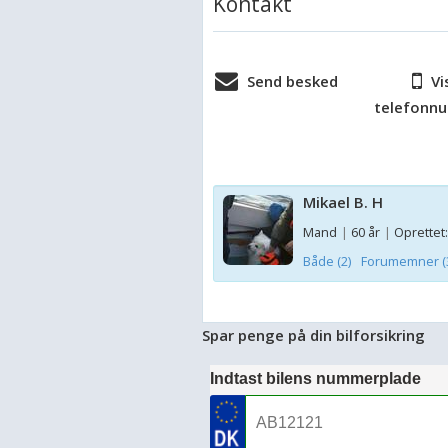
Kontakt
Send besked
Vi
telefonn
Mikael B. H
Mand
|
60 år
|
Oprettet:
Både (2)
Forumemner (
Spar penge på din bilforsikring