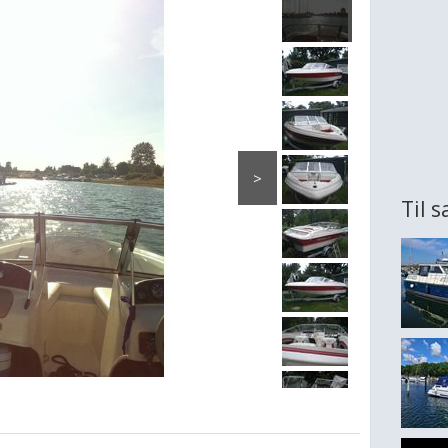
>
Til 