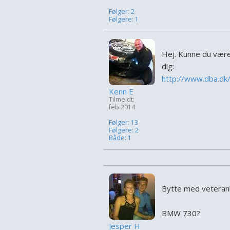
Følger: 2
Følgere: 1
Hej. Kunne du være 
dig:
http://www.dba.dk
Kenn E
Tilmeldt:
feb 2014
Følger: 13
Følgere: 2
Både: 1
Bytte med veteranb
BMW 730?
Jesper H