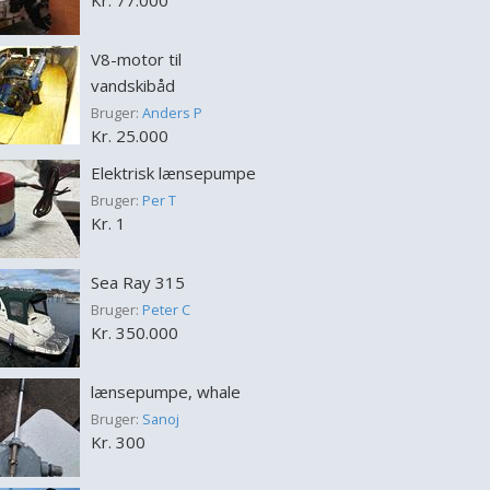
Kr. 77.000
V8-motor til
vandskibåd
Bruger:
Anders P
Kr. 25.000
Elektrisk lænsepumpe
Bruger:
Per T
Kr. 1
Sea Ray 315
Bruger:
Peter C
Kr. 350.000
lænsepumpe, whale
Bruger:
Sanoj
Kr. 300