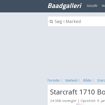
Baadgalleri
GALLERI
M
Forside
Marked
Både
Starc
Starcraft 1710 B
24.588 visninger
|
Oprettet:
9. j