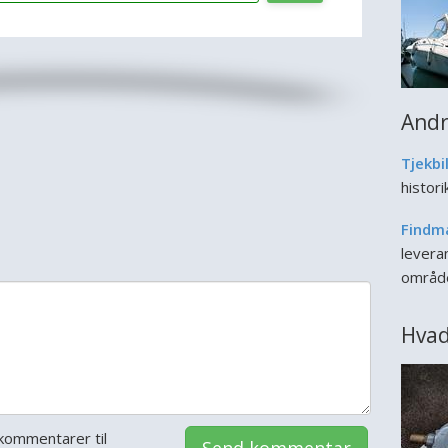
Andr
Tjekbi
histor
Findm
leveran
områd
Hvad
kommentarer til