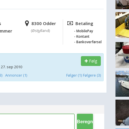
s
8300 Odder
Betaling
ummer
(Østjylland)
- MobilePay
- Kontant
- Bankoverførsel
Følg
 27. sep 2010
3)
Annoncer (1)
Følger (1)
Følgere (3)