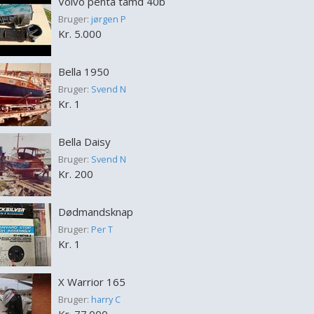
Volvo penta tamd 40b
Bruger:
jørgen P
Kr. 5.000
Bella 1950
Bruger:
Svend N
Kr. 1
Bella Daisy
Bruger:
Svend N
Kr. 200
Dødmandsknap
Bruger:
Per T
Kr. 1
X Warrior 165
Bruger:
harry C