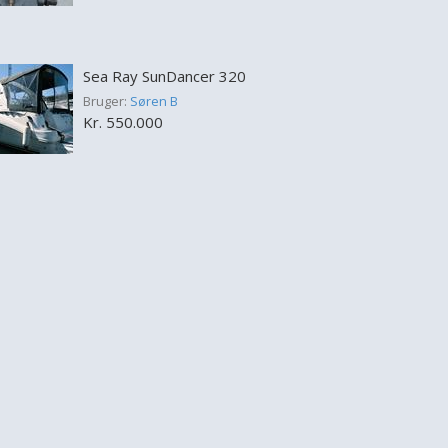
Sea Ray SunDancer 320
Bruger:
Søren B
Kr. 550.000