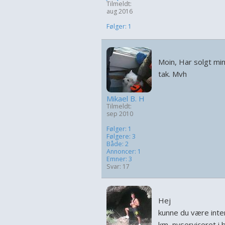
Tilmeldt:
aug 2016
Følger: 1
Moin, Har solgt min 
tak. Mvh
Mikael B. H
Tilmeldt:
sep 2010
Følger: 1
Følgere: 3
Både: 2
Annoncer: 1
Emner: 3
Svar: 17
Hej
kunne du være inte
km, nyserviceret i 