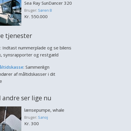
Sea Ray SunDancer 320
Bruger:
Søren B
Kr. 550.000
e tjenester
l
: Indtast nummerplade og se bilens
ik, synsrapporter og restgæld
åltidskasse
: Sammenlign
dører af måltidskasser i dit
e
 andre ser lige nu
lænsepumpe, whale
Bruger:
Sanoj
Kr. 300