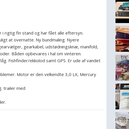
 rigtig fin stand og har fået alle eftersyn.
ligt at overnatte. Ny bundmaling. Nyere
gearvælger, gearkabel, udstødningsknæ, manifold,
noder. Båden opbevares i hal om vinteren.
låg. Fishfinder/ekkolod samt GPS. Er ude af vandet
oblemer. Motor er den velkendte 3,0 LX, Mercury
. trailer med
er.