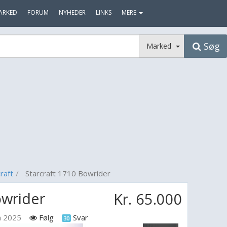
ARKED
FORUM
NYHEDER
LINKS
MERE
Søg
Marked
raft
Starcraft 1710 Bowrider
owrider
Kr. 65.000
an 2025
Følg
Svar
30