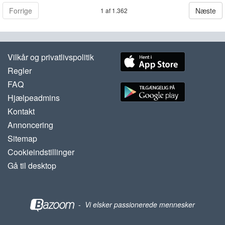
Forrige
Næste
1 af 1.362
Vilkår og privatlivspolitik
Regler
FAQ
Hjælpeadmins
Kontakt
Annoncering
Sitemap
Cookieindstillinger
Gå til desktop
-
Vi elsker passionerede mennesker