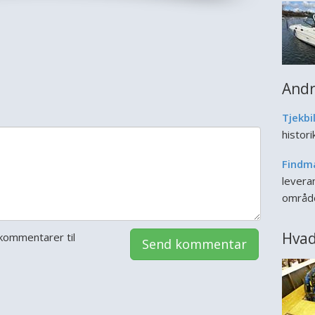
Andr
Tjekbi
histor
Findm
leveran
områd
Hvad
kommentarer til
Send kommentar