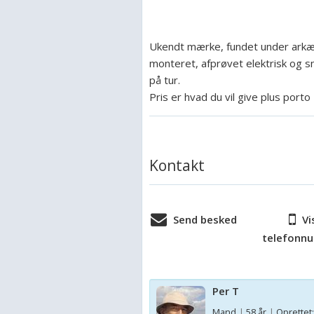
Ukendt mærke, fundet under arkæo
monteret, afprøvet elektrisk og sn
på tur.
Pris er hvad du vil give plus porto
Kontakt
Send besked
Vi
telefonn
Per T
Mand
|
58 år
|
Oprettet: