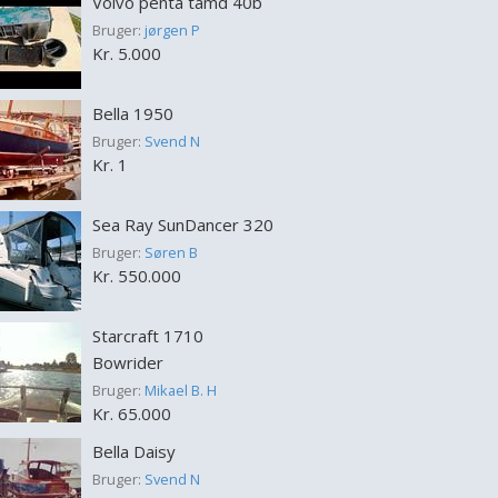
Volvo penta tamd 40b
Bruger:
jørgen P
Kr. 5.000
Bella 1950
Bruger:
Svend N
Kr. 1
Sea Ray SunDancer 320
Bruger:
Søren B
Kr. 550.000
Starcraft 1710
Bowrider
Bruger:
Mikael B. H
Kr. 65.000
Bella Daisy
Bruger:
Svend N