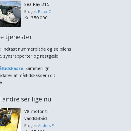
Sea Ray 315
Bruger:
Peter C
Kr. 350.000
e tjenester
l
: Indtast nummerplade og se bilens
ik, synsrapporter og restgæld
åltidskasse
: Sammenlign
dører af måltidskasser i dit
e
 andre ser lige nu
V8-motor til
vandskibåd
Bruger:
Anders P