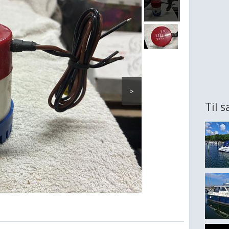
>
Til 