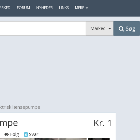
ARKED
FORUM
NYHEDER
LINKS
MERE
Søg
Marked
ektrisk lænsepumpe
umpe
Kr. 1
Følg
Svar
0