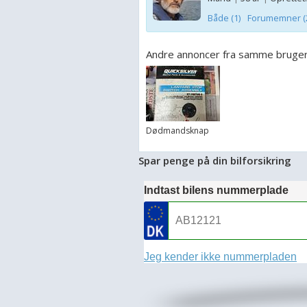
Både (1)
Forumemner (
Andre annoncer fra samme bruge
Dødmandsknap
Spar penge på din bilforsikring