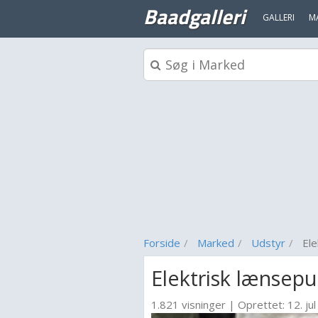
Baadgalleri
GALLERI
M
Forside
Marked
Udstyr
El
Elektrisk lænsep
1.821 visninger
|
Oprettet:
12. jul