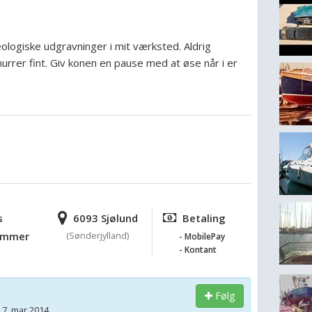
logiske udgravninger i mit værksted. Aldrig
urrer fint. Giv konen en pause med at øse når i er
s
6093 Sjølund
Betaling
ummer
(Sønderjylland)
- MobilePay
- Kontant
Følg
 7. mar 2014