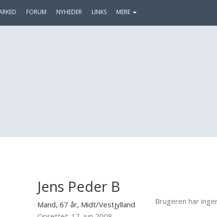
ARKED
FORUM
NYHEDER
LINKS
MERE
B
Jens Peder B
Brugeren har inge
Mand, 67 år,
Midt/Vestjylland
Oprettet: 17. jun 2008