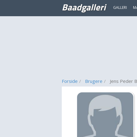
Baadgalleri
GALLERI
M
Forside
Brugere
Jens Peder 