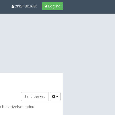
Log ind
OPRET BRUGER
Send besked
n beskrivelse endnu