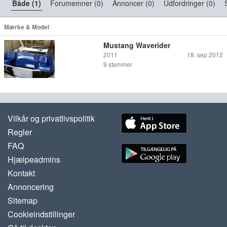
Både (1)
Forumemner (0)
Annoncer (0)
Udfordringer (0)
Mærke & Model
Mustang Waverider
2011
18. sep 2012
9
stemmer
Vilkår og privatlivspolitik
Regler
FAQ
Hjælpeadmins
Kontakt
Annoncering
Sitemap
Cookieindstillinger