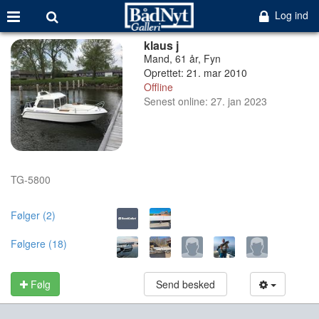
Log ind
klaus j
Mand, 61 år, Fyn
Oprettet: 21. mar 2010
Offline
Senest online: 27. jan 2023
TG-5800
Følger (2)
Følgere (18)
Følg
Send besked