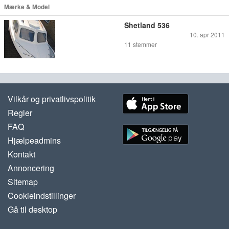
Mærke & Model
Shetland 536
10. apr 2011
11
stemmer
Vilkår og privatlivspolitik
Regler
FAQ
Hjælpeadmins
Kontakt
Annoncering
Sitemap
Cookieindstillinger
Gå til desktop