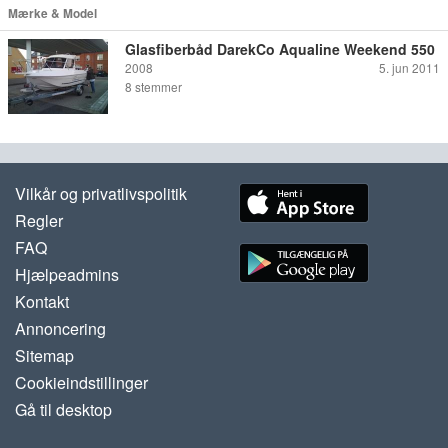
Mærke & Model
Glasfiberbåd DarekCo Aqualine Weekend 550
2008
5. jun 2011
8
stemmer
Vilkår og privatlivspolitik
Regler
FAQ
Hjælpeadmins
Kontakt
Annoncering
Sitemap
Cookieindstillinger
Gå til desktop