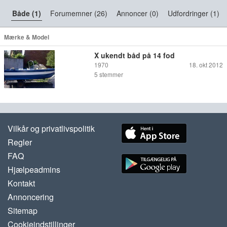
Både (1)
Forumemner (26)
Annoncer (0)
Udfordringer (1)
Mærke & Model
X ukendt båd på 14 fod
1970
18. okt 2012
5
stemmer
Vilkår og privatlivspolitik
Regler
FAQ
Hjælpeadmins
Kontakt
Annoncering
Sitemap
Cookieindstillinger