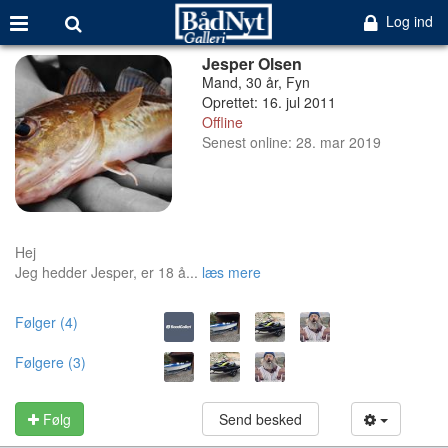
Log ind
Jesper Olsen
Mand, 30 år, Fyn
Oprettet: 16. jul 2011
Offline
Senest online: 28. mar 2019
Hej
Jeg hedder Jesper, er 18 å...
læs mere
Følger (4)
Følgere (3)
Følg
Send besked