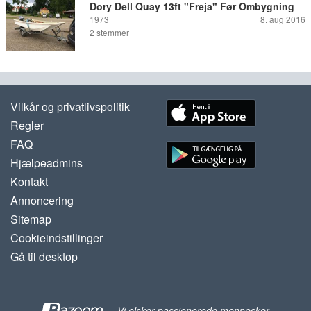
Dory Dell Quay 13ft "Freja" Før Ombygning
1973
8. aug 2016
2
stemmer
Vilkår og privatlivspolitik
Regler
FAQ
Hjælpeadmins
Kontakt
Annoncering
Sitemap
Cookieindstillinger
Gå til desktop
-
Vi elsker passionerede mennesker