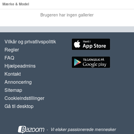
Mærke & Model
Brugeren har ingen gallerier
Vilkår og privatlivspolitik
Regler
FAQ
Hjælpeadmins
Kontakt
Annoncering
Sitemap
Cookieindstillinger
Gå til desktop
-
Vi elsker passionerede mennesker