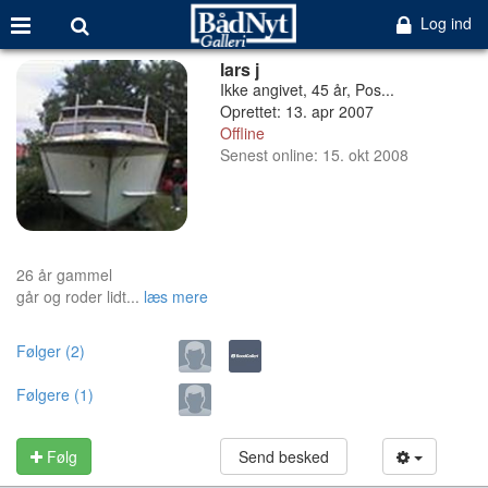
Log ind
lars j
Ikke angivet, 45 år, Pos...
Oprettet: 13. apr 2007
Offline
Senest online: 15. okt 2008
26 år gammel
går og roder lidt...
læs mere
Følger (2)
Følgere (1)
Følg
Send besked