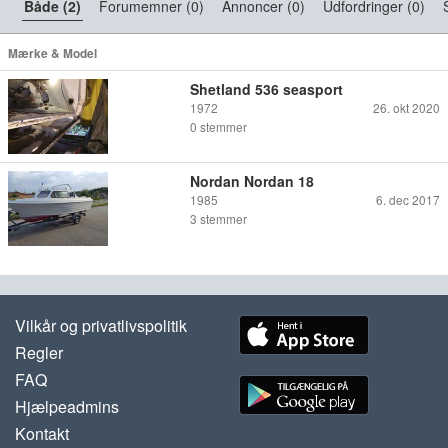
Både (2)
Forumemner (0)
Annoncer (0)
Udfordringer (0)
Mærke & Model
Shetland 536 seasport
1972
26. okt 2020
0
stemmer
Nordan Nordan 18
1985
6. dec 2017
3
stemmer
Vilkår og privatlivspolitik
Regler
FAQ
Hjælpeadmins
Kontakt