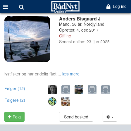
Log ind
Anders Bisgaard J
Mand, 56 år, Nordjylland
Oprettet: 4. dec 2017
Offline
Senest online: 23. jun 2025
lystfisker og har endelig fået ...
læs mere
Følger (12)
Følgere (2)
Følg
Send besked