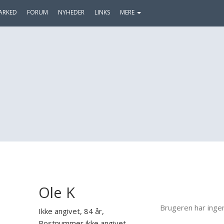
ARKED
FORUM
NYHEDER
LINKS
MERE
Ole K
Brugeren har inge
Ikke angivet, 84 år,
Postnummer ikke angivet