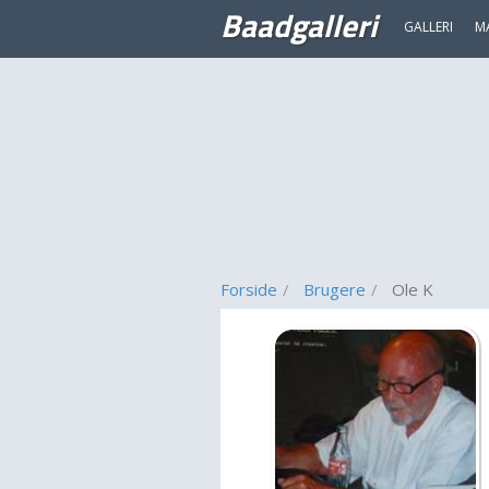
Baadgalleri
GALLERI
M
Forside
Brugere
Ole K