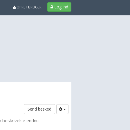
Log ind
OPRET BRUGER
Send besked
n beskrivelse endnu