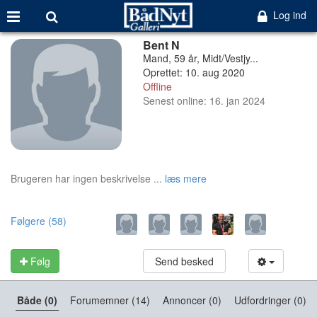
Log ind
Bent N
Mand, 59 år, Midt/Vestjy...
Oprettet: 10. aug 2020
Offline
Senest online: 16. jan 2024
Brugeren har ingen beskrivelse ...
læs mere
Følgere (58)
Følg
Send besked
Både (0)
Forumemner (14)
Annoncer (0)
Udfordringer (0)