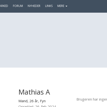
ARKED
FORUM
NYHEDER
LINKS
MERE
Mathias A
Brugeren har inge
Mand, 26 år,
Fyn
Oprettet: 26. feb 2024