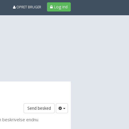
Log ind
OPRET BRUGER
Send besked
n beskrivelse endnu