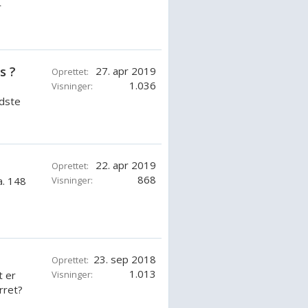
r
s ?
27. apr 2019
Oprettet:
1.036
Visninger:
idste
22. apr 2019
Oprettet:
868
a. 148
Visninger:
23. sep 2018
Oprettet:
1.013
t er
Visninger:
rret?