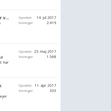
40 HK mariner går ujævn når den bliver varm
14. jul 2017
Oprettet:
2.419
e
Visninger:
25. maj 2017
Oprettet:
1.568
al
Visninger:
t. har
k
11. apr 2017
Oprettet:
303
Visninger:
rejer