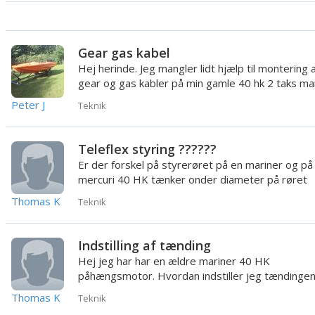
Gear gas kabel
Hej herinde. Jeg mangler lidt hjælp til montering a
gear og gas kabler på min gamle 40 hk 2 taks ma
påhængs moto...
Peter J
Teknik
Teleflex styring ??????
Er der forskel på styrerøret på en mariner og på
mercuri 40 HK tænker onder diameter på røret
Thomas K
Teknik
Indstilling af tænding
Hej jeg har har en ældre mariner 40 HK
påhængsmotor. Hvordan indstiller jeg tændinge
korrekte på sådan en fætter ?
Thomas K
Teknik