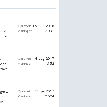
15. sep 2018
Oprettet:
2.031
ar 75
Visninger:
g har
.
4. aug 2017
Oprettet:
1.152
gode
Visninger:
takt
Mariner 40 hk 2 takt. 2 cyl 1999 ombygge til remote
15. jul 2017
Oprettet:
2.624
Visninger:
or