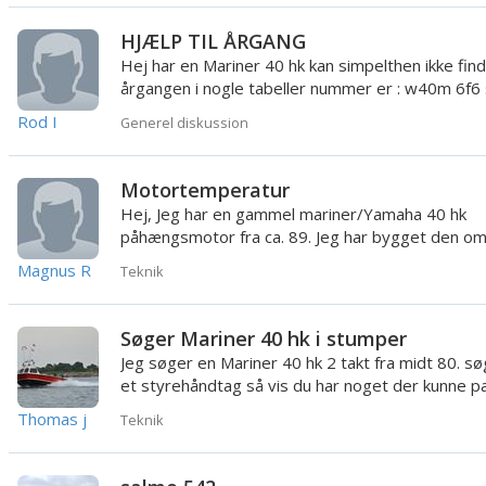
HJÆLP TIL ÅRGANG
Hej har en Mariner 40 hk kan simpelthen ikke fin
årgangen i nogle tabeller nummer er : w40m 6f6 
026145 ! Håber nogl...
Rod I
Generel diskussion
Motortemperatur
Hej, Jeg har en gammel mariner/Yamaha 40 hk
påhængsmotor fra ca. 89. Jeg har bygget den om
petroleum til benzin....
Magnus R
Teknik
Søger Mariner 40 hk i stumper
Jeg søger en Mariner 40 hk 2 takt fra midt 80. sø
et styrehåndtag så vis du har noget der kunne p
så skriv :)
Thomas j
Teknik