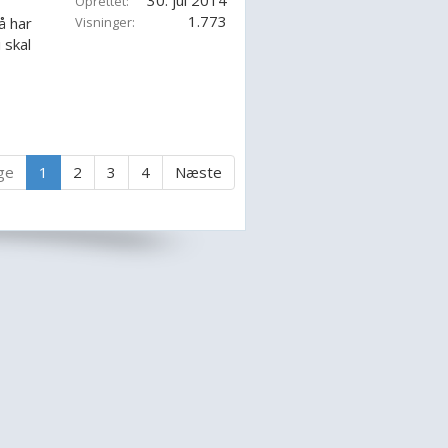
30. jul 2014
Oprettet:
1.773
å har
Visninger:
 skal
ge
1
2
3
4
Næste