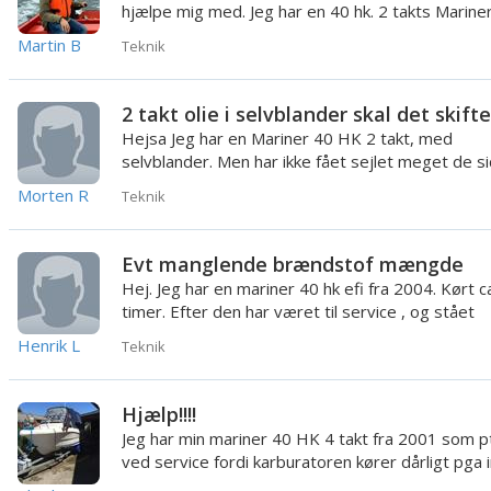
hjælpe mig med. Jeg har en 40 hk. 2 takts Marine
motor med to c...
Martin B
Teknik
2 takt olie i selvblander skal det skifte
Hejsa Jeg har en Mariner 40 HK 2 takt, med
selvblander. Men har ikke fået sejlet meget de s
par år. Hvilket bet...
Morten R
Teknik
Evt manglende brændstof mængde
Hej. Jeg har en mariner 40 hk efi fra 2004. Kørt c
timer. Efter den har været til service , og stået
vinteren...
Henrik L
Teknik
Hjælp!!!!
Jeg har min mariner 40 HK 4 takt fra 2001 som p
ved service fordi karburatoren kører dårligt pga i
Den nederst...