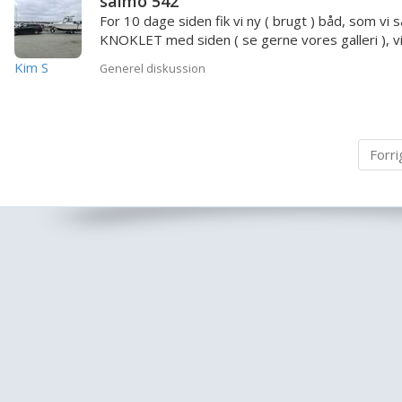
salmo 542
For 10 dage siden fik vi ny ( brugt ) båd, som vi s
KNOKLET med siden ( se gerne vores galleri ), vi
have en/...
Kim S
Generel diskussion
Forri