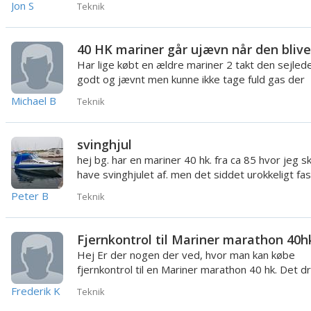
Jon S
Teknik
Har lige købt en ældre mariner 2 takt den sejled
godt og jævnt men kunne ikke tage fuld gas der
hakkede den efter noge...
Michael B
Teknik
svinghjul
hej bg. har en mariner 40 hk. fra ca 85 hvor jeg sk
have svinghjulet af. men det siddet urokkeligt fas
ind t...
Peter B
Teknik
Fjernkontrol til Mariner marathon 40h
Hej Er der nogen der ved, hvor man kan købe
fjernkontrol til en Mariner marathon 40 hk. Det d
sig om holdere til ...
Frederik K
Teknik