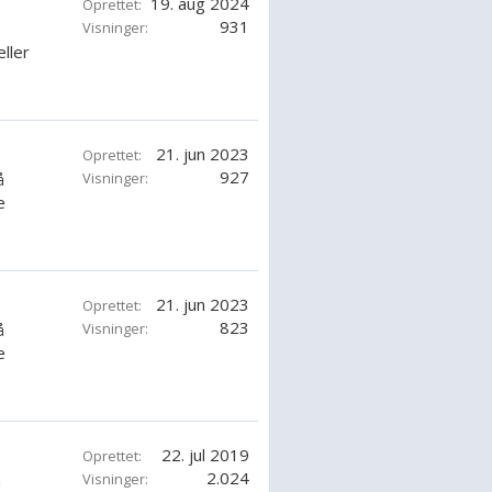
19. aug 2024
Oprettet:
931
Visninger:
ller
21. jun 2023
Oprettet:
927
å
Visninger:
e
21. jun 2023
Oprettet:
823
å
Visninger:
e
22. jul 2019
Oprettet:
2.024
n
Visninger: