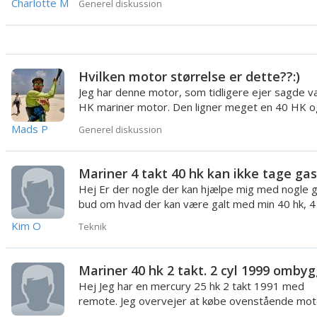
Charlotte M
Generel diskussion
Hvilken motor størrelse er dette??:)
Jeg har denne motor, som tidligere ejer sagde v
HK mariner motor. Den ligner meget en 40 HK o
fire cylindre. ...
Mads P
Generel diskussion
Mariner 4 takt 40 hk kan ikke tage gas
Hej Er der nogle der kan hjælpe mig med nogle 
bud om hvad der kan være galt med min 40 hk, 4 
Mariner påhæ...
Kim O
Teknik
Hej Jeg har en mercury 25 hk 2 takt 1991 med
remote. Jeg overvejer at købe ovenstående mot
men passer min remote ...