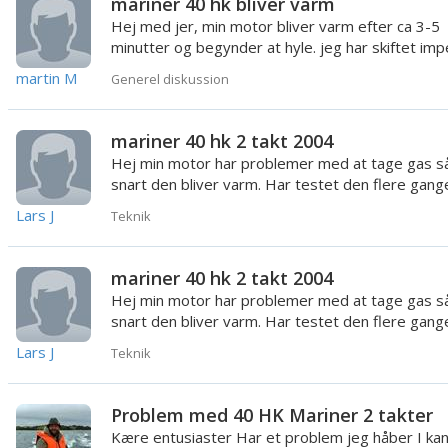
mariner 40 hk bliver varm
Hej med jer, min motor bliver varm efter ca 3-5
minutter og begynder at hyle. jeg har skiftet impe
og termost...
martin M
Generel diskussion
mariner 40 hk 2 takt 2004
Hej min motor har problemer med at tage gas s
snart den bliver varm. Har testet den flere gang
derhjemme med van...
Lars J
Teknik
mariner 40 hk 2 takt 2004
Hej min motor har problemer med at tage gas s
snart den bliver varm. Har testet den flere gang
derhjemme med van...
Lars J
Teknik
Problem med 40 HK Mariner 2 takter
Kære entusiaster Har et problem jeg håber I ka