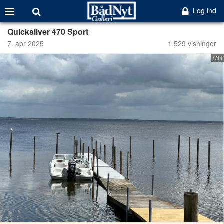
Log ind
Quicksilver 470 Sport
7. apr 2025
1.529 visninger
1/11