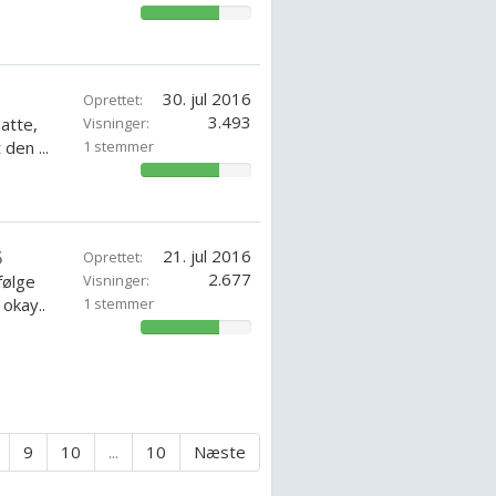
71.42857142857143%
30. jul 2016
Oprettet:
3.493
atte,
Visninger:
den ...
1 stemmer
71.42857142857143%
21. jul 2016
5
Oprettet:
2.677
følge
Visninger:
okay..
1 stemmer
71.42857142857143%
9
10
...
10
Næste