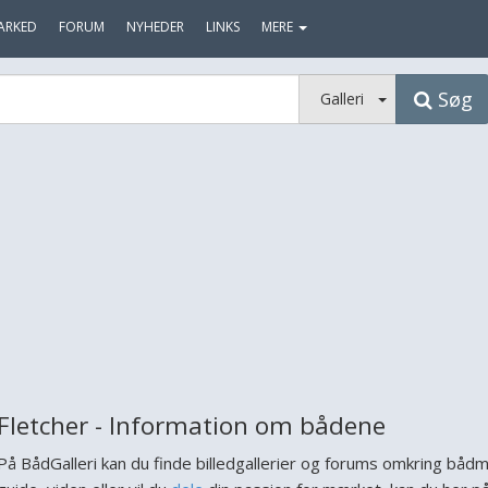
ARKED
FORUM
NYHEDER
LINKS
MERE
Søg
Galleri
Fletcher - Information om bådene
På BådGalleri kan du finde billedgallerier og forums omkring båd