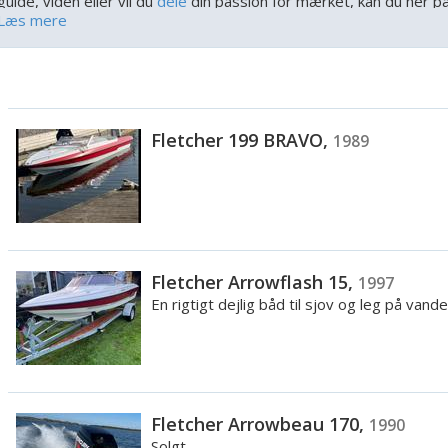
guide, viden eller vil du
dele
din passion for mærket, kan du her på
Læs mere
Historien om Fletcher
Fletcher bådene var mest populære i 80’erne og 90’erne i Danma
holdt ved på trods af modgang og stadig er et meget kendt spe
man finde mange brugte Fletcher til salg, men man skal passe på
Fletcher 199 BRAVO,
1989
både som et Fletcher mærke.
De fordele der er ved at vælge denne type båd, er at den er lave
den derfor passer til de danske vejrforhold og farvande. Båden ka
og
begynderen
.
Fletcher Arrowflash 15,
1997
De forskellige modeller
En rigtigt dejlig båd til sjov og leg på vande
Der findes mange forskellige modeller af Fletcher. Her kan du se 
modeller indenfor den klassiske genre:
14GTO Arrowflyte
Fletcher Arrowbeau 170,
1990
15GTO Arrowflash
Solgt