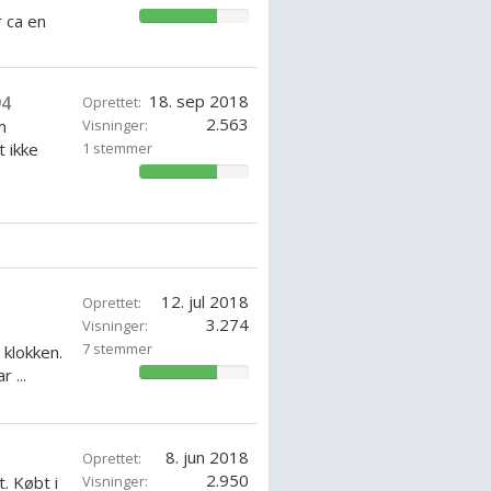
71.42857142857143%
r ca en
e d...
18. sep 2018
94
Oprettet:
2.563
m
Visninger:
 ikke
1 stemmer
71.42857142857143%
12. jul 2018
Oprettet:
3.274
Visninger:
7 stemmer
klokken.
 ...
71.42857142857143%
8. jun 2018
Oprettet:
2.950
. Købt i
Visninger: