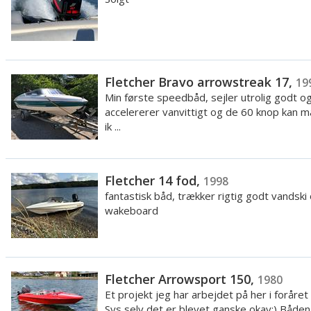
17GTO Arrowstreak
17GTS Arrowstreak
Fletcher Bravo arrowstreak 17,
19
19GTS Arrowhawk
Min første speedbåd, sejler utrolig godt o
accelererer vanvittigt og de 60 knop kan m
19GTO Arrowhawk
ik ...
19GTS Sportscruiser
Fletcher 14 fod,
1998
Dell Quay Dory Fish
fantastisk båd, trækker rigtig godt vandski
wakeboard
Dell Quay Dory Sportsman
Fletcher Arrowsport 150,
Derudover findes der også en wakesport model, som er mindre ke
1980
Et projekt jeg har arbejdet på her i foråre
varieret som den klassiske. Det der genkender båden, er det uni
Sys selv det er blevet ganske okay:) Båden l