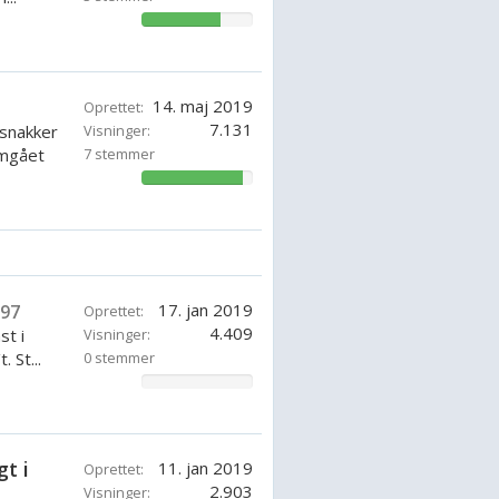
71.42857142857143%
rudover er bådene også kendt for
14. maj 2019
Oprettet:
tet og benzin. Med disse
7.131
 snakker
Visninger:
og være på forkant med teknologien,
emgået
7 stemmer
91.83672857142857%
t. Bådene er kendt for at blive
 være på farten, med en pålidelig
17. jan 2019
97
Oprettet:
4.409
st i
Visninger:
 St...
0 stemmer
0%
t i
11. jan 2019
Oprettet:
2.903
Visninger: