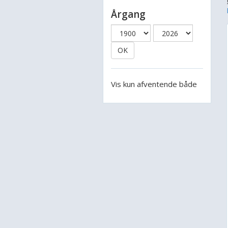
Årgang
OK
Vis kun afventende både