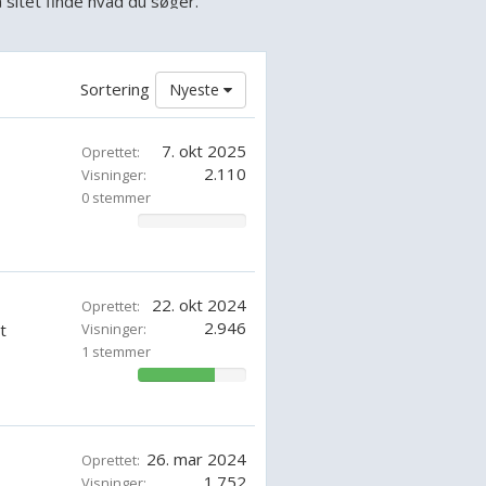
 sitet finde hvad du søger.
rk. Dog er det en model som har
Sortering
Nyeste
ed- og motorbådsmærke. I dag kan
, da nogle prøver på at sælge deres
7. okt 2025
Oprettet:
2.110
Visninger:
0 stemmer
t efter europæiske forhold, hvor
0%
n være til både den erfarne sejler
22. okt 2024
Oprettet:
2.946
t
Visninger:
en oversigt over de forskellige
1 stemmer
71.42857142857143%
26. mar 2024
Oprettet:
1.752
Visninger: