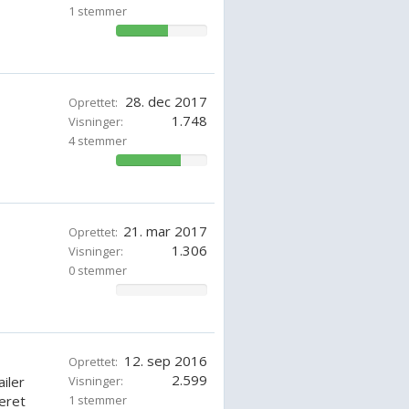
1 stemmer
57.14285714285714%
28. dec 2017
Oprettet:
1.748
Visninger:
4 stemmer
71.42857142857143%
21. mar 2017
Oprettet:
1.306
Visninger:
0 stemmer
0%
12. sep 2016
Oprettet:
2.599
iler
Visninger:
eret
1 stemmer