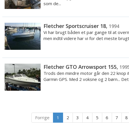
som de...
Fletcher Sportscruiser 18,
1994
Vi har brugt båden et par gange til at overn
men indtil videre har vi for det meste brugt 
Fletcher GTO Arrowsport 155,
199
Trods den mindre motor går den 22 knop i
Garmin GPS. Med 2 voksne og 2 børn... Det 
Forrige
1
2
3
4
5
6
7
8