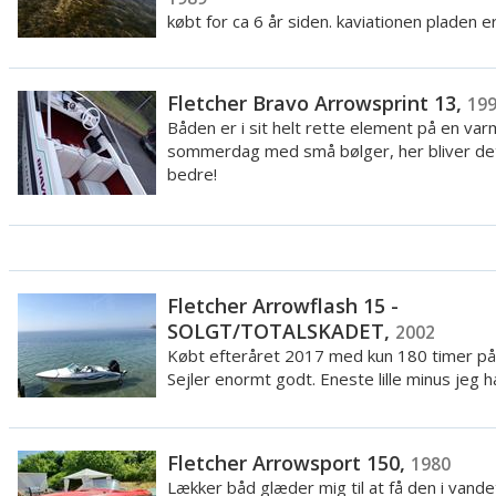
købt for ca 6 år siden. kaviationen pladen e
cm over bunden af hækken. Vil gerne monter
Fletcher Bravo Arrowsprint 13,
19
Båden er i sit helt rette element på en var
sommerdag med små bølger, her bliver det
bedre!
Fletcher Arrowflash 15 -
SOLGT/TOTALSKADET,
2002
Købt efteråret 2017 med kun 180 timer på 
Sejler enormt godt. Eneste lille minus jeg har
Fletcher Arrowsport 150,
1980
Lækker båd glæder mig til at få den i vandet