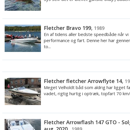
bund.
Pålidelighed
Fletcher er en båd der er kendt for sin kvalitet og hurtighed. De
Fletcher Bravo 199,
1989
yde en god performance og samtidig være besparende i elektrici
En af tidens aller bedste speedbåde når vi
egenskaber har Fletcher fået et rygte af at være kvalitetssikre 
performance og fart. Denne her har genn
især mht. deres
speedbåde
og cruisers.
to...
Hvis man vælger en Fletcher, så vælger man fart, sport og kvalite
brugt til
vandsport
, såsom vandski og wakeboard. Holder du af at
båd, så vil Fletcher passe til dine ønsker og behov.
Fletcher fletcher Arrowflyte 14,
19
Meget Velholdt båd som aldrig har ligget fa
vadet, rigtig hurtig i optræk, topfart 70 km/t.
Fletcher Arrowflash 147 GTO - Solg
aug. 2020.,
1989