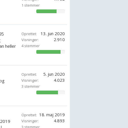
1 stemmer
71.42857142857143%
13. jun 2020
95
Oprettet:
2.910
g
Visninger:
an heller
4 stemmer
85.71428571428571%
5. jun 2020
Oprettet:
4.023
 og
Visninger:
3 stemmer
76.19047842857142%
18. maj 2019
ndt og er derfor ikke lige så
Oprettet:
4.893
t 2019
Visninger:
kke skrog design og den dybe V-
...
3 stemmer