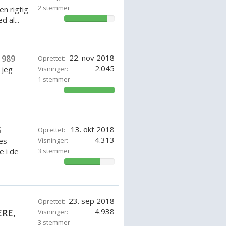
2 stemmer
n rigtig
 al...
85.71428571428571%
22. nov 2018
1989
Oprettet:
2.045
 jeg
Visninger:
1 stemmer
100%
13. okt 2018
6
Oprettet:
4.313
es
Visninger:
e i de
3 stemmer
71.42857142857143%
23. sep 2018
Oprettet:
4.938
RE,
Visninger:
3 stemmer