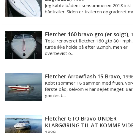
Jeg købte båden i sensommeren 2018 inkl. e
bådtrailer. Siden er traileren opgraderet med
Fletcher 160 bravo gto (er solgt),
Total renoveret fletcher 160 gto 80+ mph,
turde ikke holde på efter 82mph, men er
overbevist o...
Fletcher Arrowflash 15 Bravo,
199
Købt i sommer 18 sammen med fruen. Vor
første båd, selvom vi har sejlet meget. Bar
gamles b...
Fletcher GTO Bravo UNDER
KLARGØRING TIL AT KOMME VIDE
1989