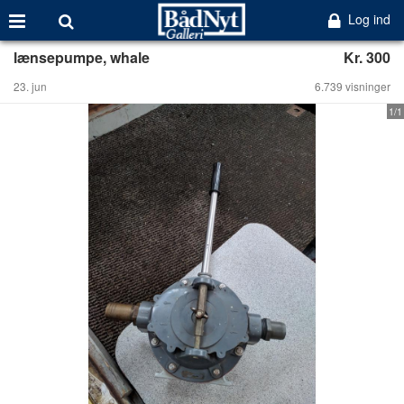
Log ind
lænsepumpe, whale
Kr. 300
23. jun
6.739 visninger
1/1