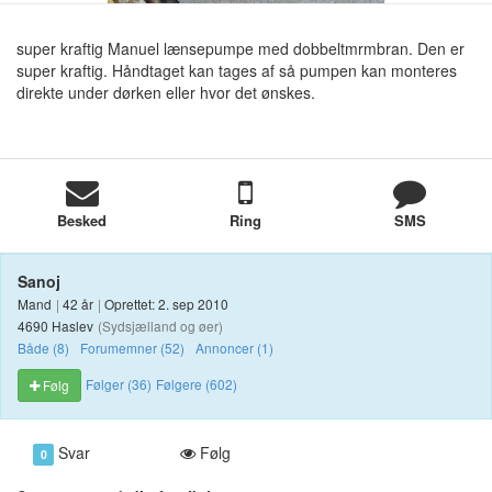
super kraftig Manuel lænsepumpe med dobbeltmrmbran. Den er
super kraftig. Håndtaget kan tages af så pumpen kan monteres
direkte under dørken eller hvor det ønskes.
Besked
Ring
SMS
Sanoj
Mand
|
42 år
|
Oprettet: 2. sep 2010
4690 Haslev
(Sydsjælland og øer)
Både (8)
Forumemner (52)
Annoncer (1)
Følger (36)
Følgere (602)
Følg
Svar
Følg
0