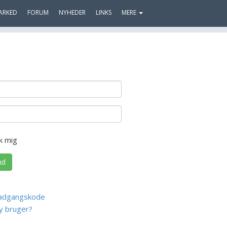
ARKED
FORUM
NYHEDER
LINKS
MERE
k mig
nd
adgangskode
y bruger?