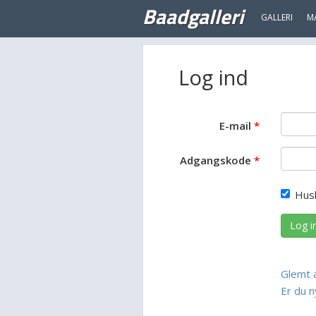
Baadgalleri
GALLERI
M
Log ind
E-mail
Adgangskode
Hus
Log i
Glemt 
Er du n