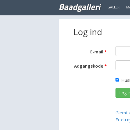
Baadgalleri
GALLERI
M
Log ind
E-mail
Adgangskode
Hus
Log i
Glemt 
Er du n