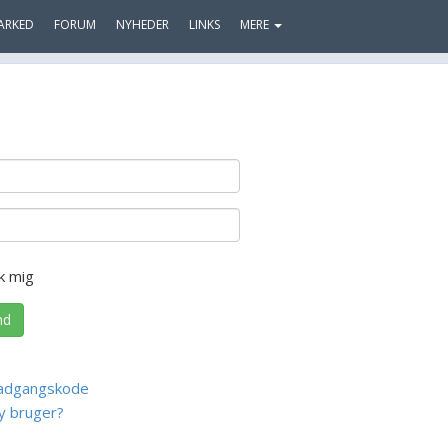
ARKED
FORUM
NYHEDER
LINKS
MERE
k mig
nd
adgangskode
y bruger?