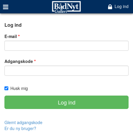
Log ind
Log ind
E-mail
Adgangskode
Husk mig
Log ind
Glemt adgangskode
Er du ny bruger?