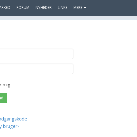
ARKED
FORUM
NYHEDER
LINKS
MERE
k mig
nd
adgangskode
y bruger?