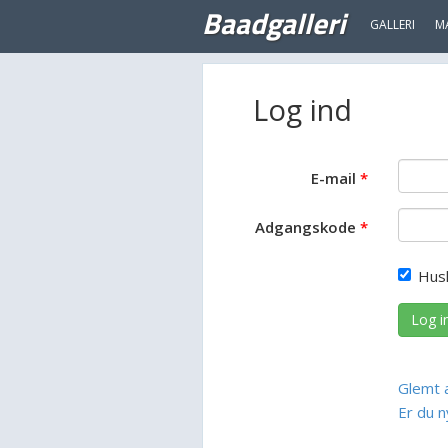
Baadgalleri
GALLERI
M
Log ind
E-mail
Adgangskode
Hus
Log i
Glemt 
Er du n