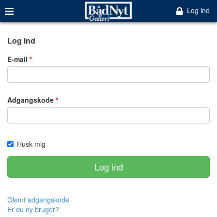
Log ind
Log ind
E-mail
Adgangskode
Husk mig
Log ind
Glemt adgangskode
Er du ny bruger?