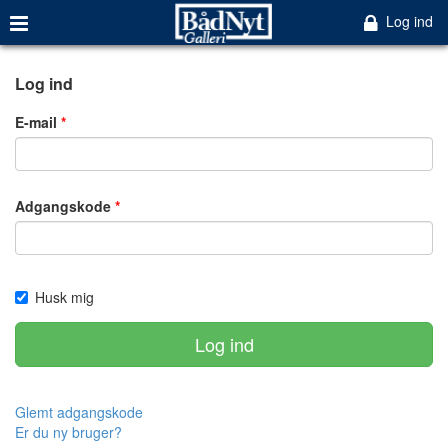
Log ind
Log ind
E-mail
Adgangskode
Husk mig
Log ind
Glemt adgangskode
Er du ny bruger?